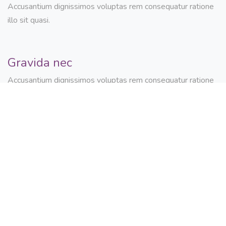
Accusantium dignissimos voluptas rem consequatur ratione
illo sit quasi.
Gravida nec
Accusantium dignissimos voluptas rem consequatur ratione
illo sit quasi.
Gravida nec
Praesentium magnam pariatur quae necessitatibus eligendi
voluptate ducimus.
Gravida nec
Accusantium dignissimos voluptas rem consequatur ratione
illo sit quasi.